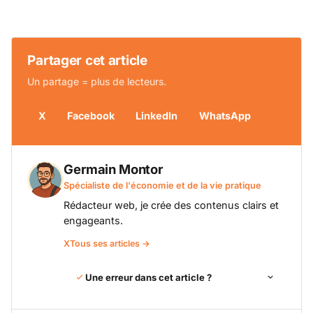
Partager cet article
Un partage = plus de lecteurs.
X
Facebook
LinkedIn
WhatsApp
Germain Montor
Spécialiste de l'économie et de la vie pratique
Rédacteur web, je crée des contenus clairs et
engageants.
X
Tous ses articles →
Une erreur dans cet article ?