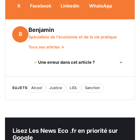
X
Facebook
LinkedIn
WhatsApp
Benjamin
B
Spécialiste de l'économie et de la vie pratique
Tous ses articles →
Une erreur dans cet article ?
SUJETS
Alcool
Justice
LIDL
Sanction
Lisez Les News Eco .fr en priorité sur
Google