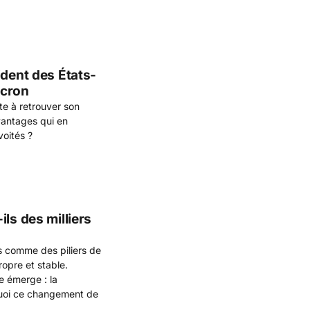
ident des États-
acron
te à retrouver son
vantages qui en
voités ?
ls des milliers
s comme des piliers de
ropre et stable.
e émerge : la
rquoi ce changement de