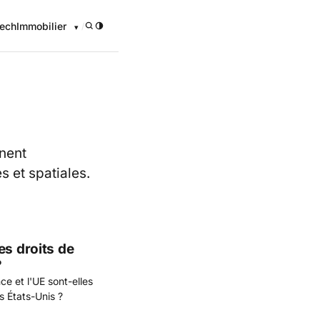
ech
Immobilier
/
nent
s et spatiales.
es droits de
?
e et l'UE sont-elles
s États-Unis ?