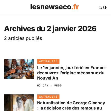
Les News Eco .fr — 
Archives du 2 janvier 2026
2 articles publiés
ACTUALITÉ
Le 1er janvier, jour férié en France :
découvrez l’origine méconnue du
Nouvel An
02 JAN · 9H00
ACTUALITÉ
Naturalisation de George Clooney
: la décision crée des remous au