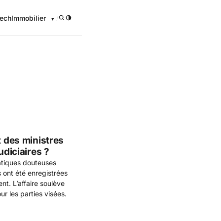
ech
Immobilier
/
onomique
t des ministres
udiciaires ?
ratiques douteuses
 ont été enregistrées
t. L’affaire soulève
ur les parties visées.