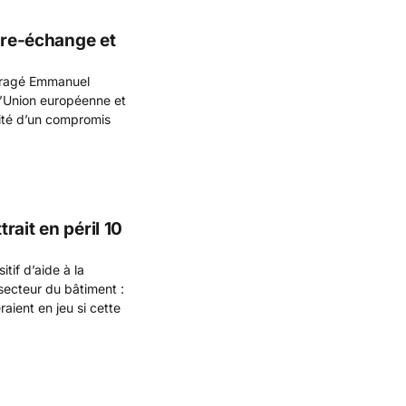
ibre-échange et
couragé Emmanuel
 l’Union européenne et
lité d’un compromis
ait en péril 10
tif d’aide à la
secteur du bâtiment :
aient en jeu si cette