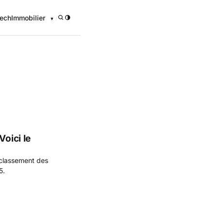
ech
Immobilier
/
onomique
Voici le
e classement des
5.