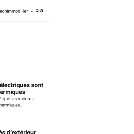
ech
Immobilier
/
onomique
électriques sont
hermiques
 que les voitures
thermiques.
és d’extérieur