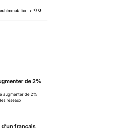
ech
Immobilier
/
onomique
n augmenter de 2%
cité augmenter de 2%
 des réseaux.
 d’un français