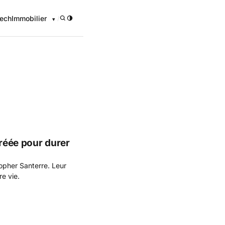
ech
Immobilier
/
créée pour durer
topher Santerre. Leur
re vie.