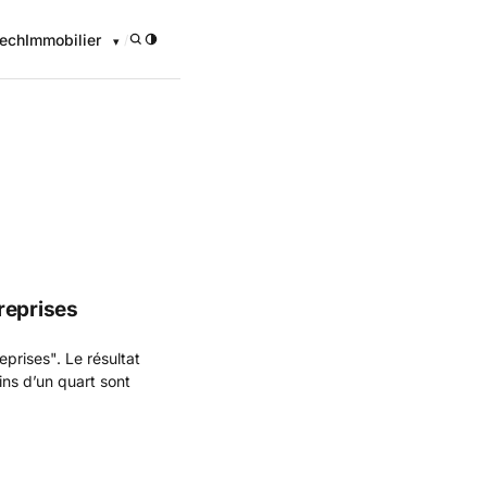
ech
Immobilier
/
onomique
reprises
eprises". Le résultat
ins d’un quart sont