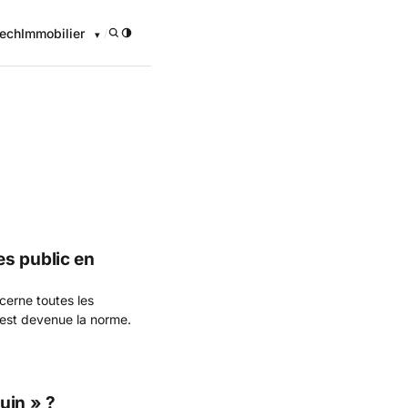
ech
Immobilier
/
onomique
s public en
cerne toutes les
 est devenue la norme.
juin » ?