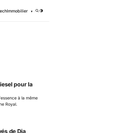
ech
Immobilier
/
onomique
iesel pour la
 l'essence à la même
ne Royal.
yés de Dia