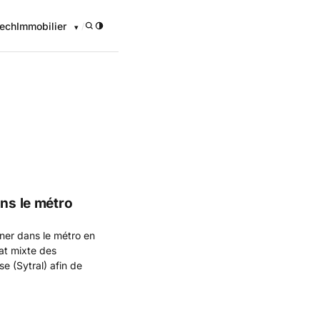
ech
Immobilier
/
onomique
ans le métro
ner dans le métro en
at mixte des
e (Sytral) afin de