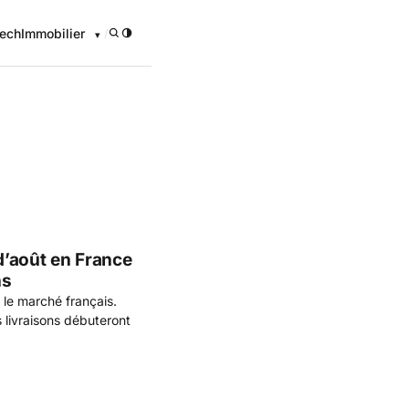
ech
Immobilier
/
onomique
 d’août en France
ns
 le marché français.
 livraisons débuteront