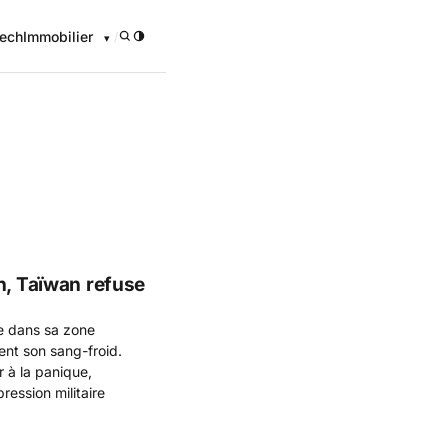
ech
Immobilier
/
onomique
n, Taïwan refuse
se dans sa zone
ent son sang-froid.
r à la panique,
ression militaire