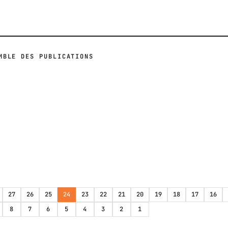
MBLE DES PUBLICATIONS
27
26
25
24
23
22
21
20
19
18
17
16
8
7
6
5
4
3
2
1