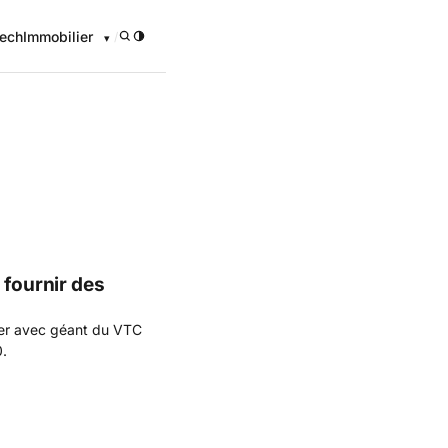
ech
Immobilier
/
 fournir des
gner avec géant du VTC
0.