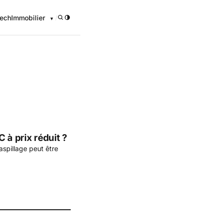
ech
Immobilier
/
onomique
 à prix réduit ?
aspillage peut être