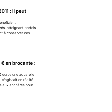
11 : il peut
t
énéficient
vés, atteignant parfois
nt à conserver ces
 € en brocante :
€
0 euros une aquarelle
 s’agissait en réalité
te aux enchères pour