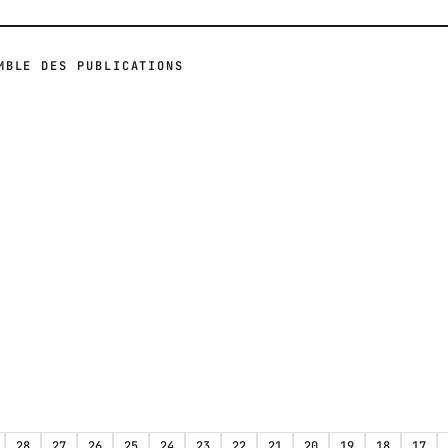
MBLE DES PUBLICATIONS
28
27
26
25
24
23
22
21
20
19
18
17