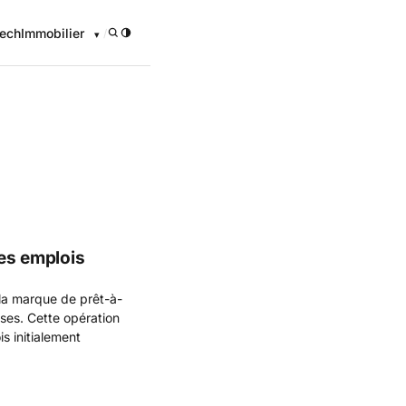
ech
Immobilier
/
onomique
des emplois
 la marque de prêt-à-
ises. Cette opération
s initialement