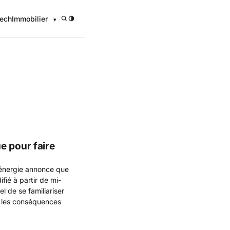
ech
Immobilier
/
onomique
e pour faire
'énergie annonce que
fié à partir de mi-
l de se familiariser
e les conséquences