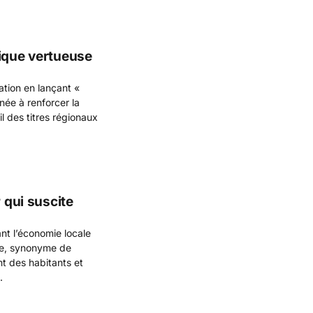
mique vertueuse
ation en lançant «
inée à renforcer la
il des titres régionaux
 qui suscite
ant l’économie locale
nce, synonyme de
t des habitants et
.