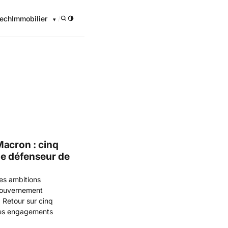
ech
Immobilier
/
onomique
Macron : cinq
de défenseur de
es ambitions
 gouvernement
. Retour sur cinq
ses engagements