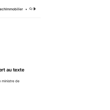
ech
Immobilier
/
rt au texte
e ministre de