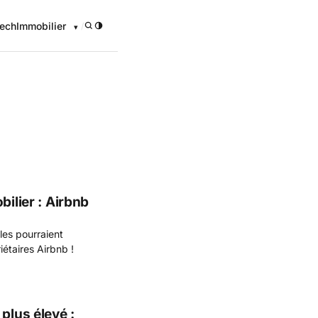
ech
Immobilier
/
onomique
bilier : Airbnb
les pourraient
iétaires Airbnb !
plus élevé :