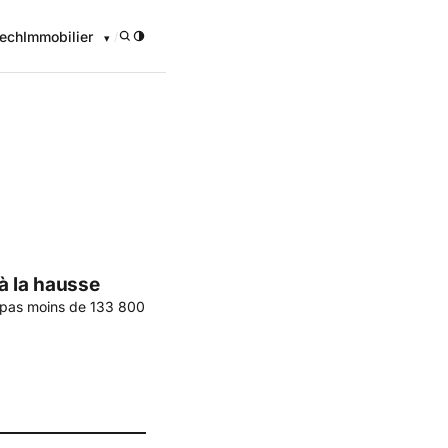
ech
Immobilier
/
onomique
à la hausse
 pas moins de 133 800