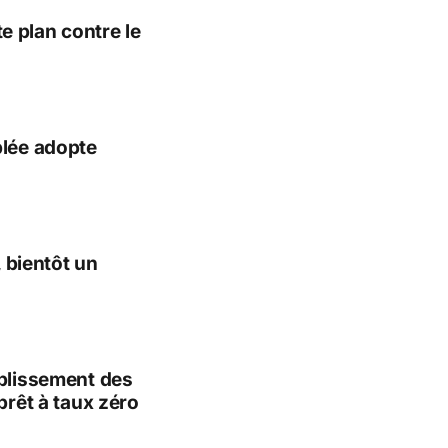
 plan contre le
blée adopte
, bientôt un
uplissement des
prêt à taux zéro