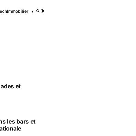
ech
Immobilier
/
onomique
lades et
ns les bars et
ationale