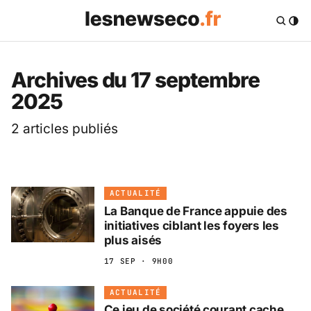
Les News Eco .fr — 
Archives du 17 septembre
2025
2 articles publiés
ACTUALITÉ
La Banque de France appuie des
initiatives ciblant les foyers les
plus aisés
17 SEP · 9H00
ACTUALITÉ
Ce jeu de société courant cache