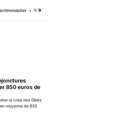
ech
Immobilier
/
onomique
njonctures
er 850 euros de
er la crise des Gilets
er en moyenne de 850