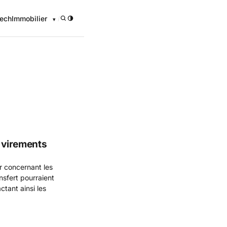
ech
Immobilier
/
onomique
s virements
r concernant les
nsfert pourraient
ctant ainsi les