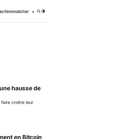
ech
Immobilier
/
onomique
t une hausse de
faire croitre leur
ment en Bitcoin