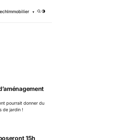
ech
Immobilier
/
onomique
xe d’aménagement
nt pourrait donner du
s de jardin !
poseront 15h