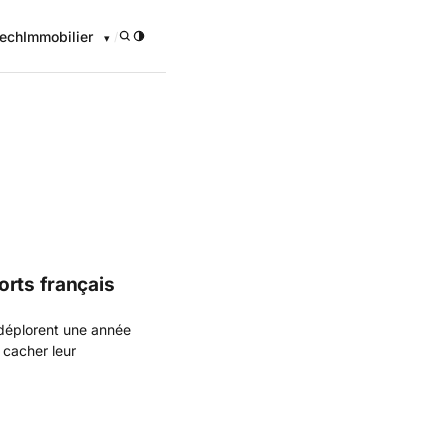
ech
Immobilier
/
onomique
orts français
 déplorent une année
 cacher leur