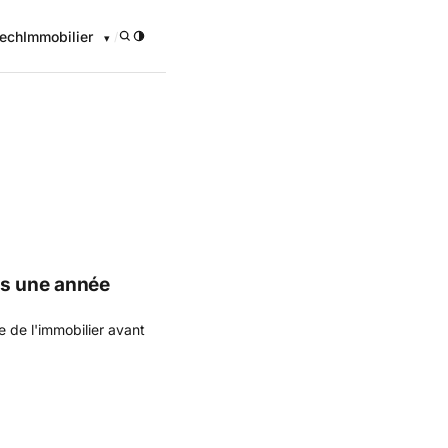
ech
Immobilier
/
onomique
ès une année
 de l'immobilier avant