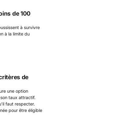
oins de 100
ssissent à survivre
n à la limite du
ritères de
ure une option
on taux attractif.
'il faut respecter.
ée pour être éligible