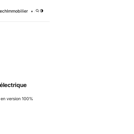
ech
Immobilier
/
onomique
électrique
e en version 100%