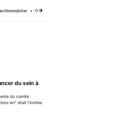
ech
Immobilier
/
ancer du sein à
dente du comité
lons-en" était l'invitée