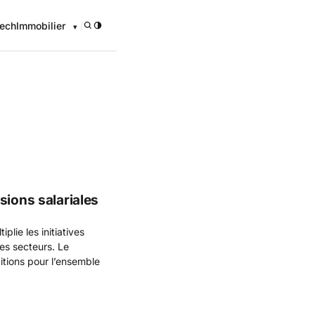
ech
Immobilier
/
onomique
sions salariales
plie les initiatives
les secteurs. Le
itions pour l’ensemble