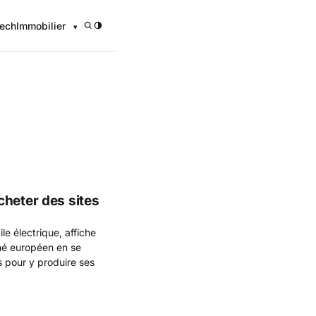
ech
Immobilier
/
onomique
cheter des sites
e électrique, affiche
hé européen en se
ts pour y produire ses